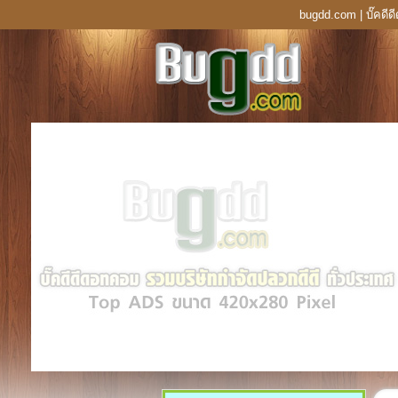
bugdd.com | บั๊คดี