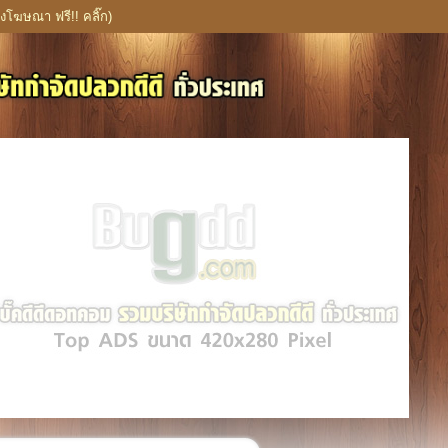
งโฆษณา ฟรี!! คลิ๊ก)