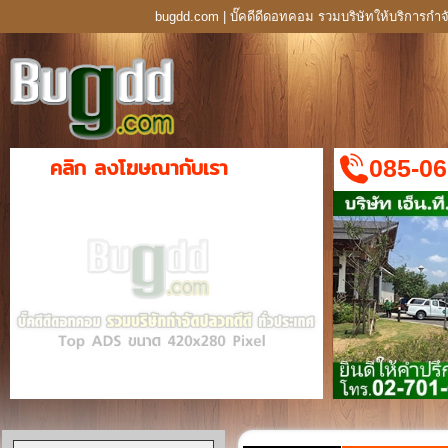
bugdd.com | บั๊คดีดีดอทคอม รวมบริษัทให้บริการกำจ
คลิก ลงโฆษณากับเรา
085-06