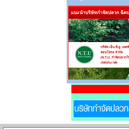
แนะนำบริษัทกำจัดปลวก ฉีดปล
บริษัท เอ็น.ที.ยู. เพสท
คอนโทรล จำกัด
(N.T.U. กำจัดปลวกใ
เขตประเวศ)