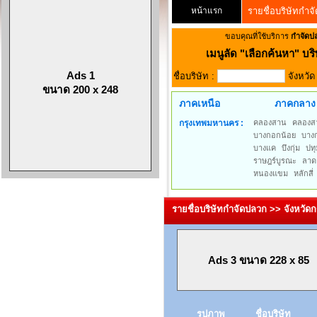
หน้าแรก
รายชื่อบริษัทกำจ
ขอบคุณที่ใช้บริการ
กำจัดป
เมนูลัด
"เลือกค้นหา" บริ
Ads 1
ชื่อบริษัท :
จังหวั
ขนาด 200 x 248
ภาคเหนือ
ภาคกลาง
กรุงเทพมหานคร :
คลองสาน
คลองส
บางกอกน้อย
บาง
บางแค
บึงกุ่ม
ปทุ
ราษฎร์บูรณะ
ลาด
หนองแขม
หลักสี่
รายชื่อบริษัทกำจัดปลวก >> จังหวั
Ads 3 ขนาด 228 x 85
รูปภาพ
ชื่อบริษัท